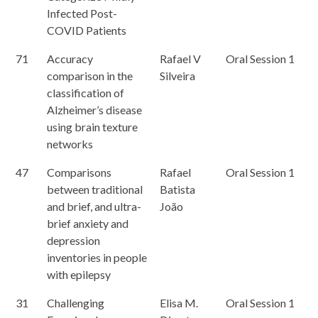
Infected Post-
COVID Patients
71
Accuracy
Rafael V
Oral Session 1
comparison in the
Silveira
classification of
Alzheimer’s disease
using brain texture
networks
47
Comparisons
Rafael
Oral Session 1
between traditional
Batista
and brief, and ultra-
João
brief anxiety and
depression
inventories in people
with epilepsy
31
Challenging
Elisa M.
Oral Session 1